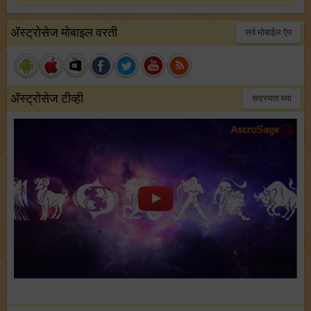
अ‍ॅस्ट्रोसेज मोबाइल वरती
सर्व मोबाईल ऍप
अ‍ॅस्ट्रोसेज टीव्ही
सदस्यता घ्या