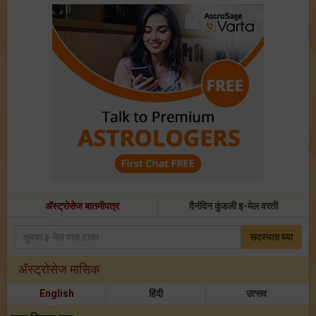
अ‍ॅस्ट्रोसेज बातमीपत्र
दैनंदिन कुंडली इ-मेल वरती
सदस्यता घ्या
अ‍ॅस्ट्रोसेज मासिक
English
हिंदी
उत्सव