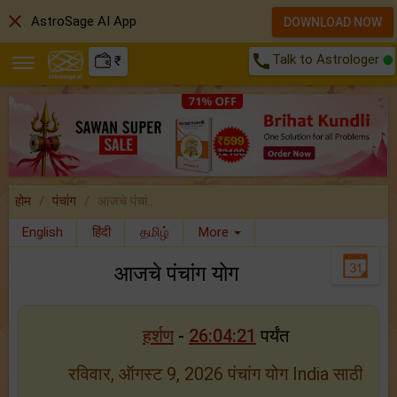
close
AstroSage AI App
DOWNLOAD NOW
call
Talk to Astrologer
₹
होम
पंचांग
आजचे पंचां..
English
हिंदी
தமிழ்
More
आजचे पंचांग योग
हर्शण
-
26:04:21
पर्यंत
रविवार, ऑगस्ट 9, 2026 पंचांग योग India साठी