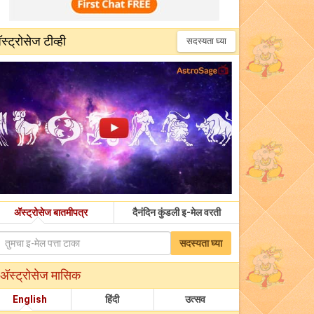
‍ॅस्ट्रोसेज टीव्ही
सदस्यता घ्या
अ‍ॅस्ट्रोसेज बातमीपत्र
दैनंदिन कुंडली इ-मेल वरती
सदस्यता घ्या
अ‍ॅस्ट्रोसेज मासिक
English
हिंदी
उत्सव