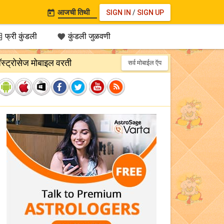
आजची तिथी
SIGN IN
/
SIGN UP

फ्री कुंडली
कुंडली जुळवणी


‍ॅस्ट्रोसेज मोबाइल वरती
सर्व मोबाईल ऍप