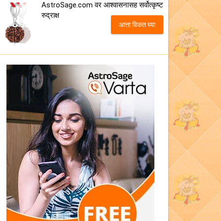
AstroSage.com वर आश्वासनासह सर्वोत्कृष्ट
रुद्राक्ष
आत्ता विकत घ्या