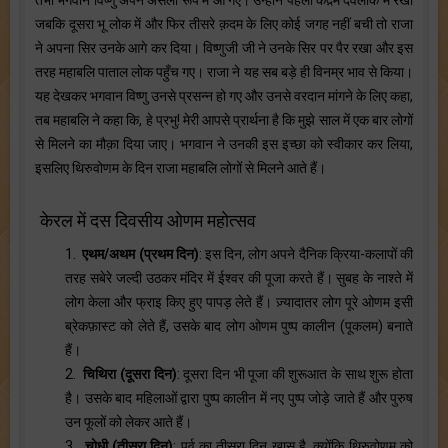
जबकि दूसरा भू लोक में और फिर तीसरे क़दम के लिए कोई जगह नहीं बची तो राजा
ने अपना सिर उनके आगे कर दिया। विष्णुजी जी ने उनके सिर पर पैर रखा और इस
तरह महाबलि पाताल लोक पहुँच गए। राजा ने यह सब बड़े ही विनम्र भाव से किया।
यह देखकर भगवान विष्णु उनसे प्रसन्न हो गए और उनसे वरदान मांगने के लिए कहा,
तब महाबलि ने कहा कि, हे प्रभु! मेरी आपसे प्रार्थना है कि मुझे साल में एक बार लोगों
से मिलने का मौक़ा दिया जाए। भगवान ने उनकी इस इच्छा को स्वीकार कर लिया,
इसलिए थिरुवोणम के दिन राजा महाबलि लोगों से मिलने आते हैं।
केरल में दस दिवसीय ओणम महोत्सव
1.
एथम/अथम (प्रथम दिन)
: इस दिन, लोग अपने दैनिक क्रिया-कलापों की
तरह सबेरे जल्दी उठकर मंदिर में ईश्वर की पूजा करते हैं। सुबह के नाश्ते में
लोग केला और फ्राइ किए हुए पापड़ लेते हैं। ज़्यादातर लोग पूरे ओणम इसी
ब्रेकफ़ास्ट को लेते हैं, उसके बाद लोग ओणम पुष्प कालीन (पूकलम) बनाते
हैं।
2.
चिथिरा (दूसरा दिन)
: दूसरा दिन भी पूजा की शुरूआत के साथ शुरू होता
है। उसके बाद महिलाओं द्वारा पुष्प कालीन में नए पुष्प जोड़े जाते हैं और पुरुष
उन फूलों को लेकर आते हैं।
3.
चोधी (तीसरा दिन)
: पर्व का तीसरा दिन ख़ास है, क्योंकि थिरुवोणम को