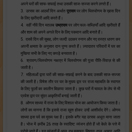
अपने घरों की साफ-सफाई तथा उसकी साज-सज्जा करने लगते हैं।
3. उत्सव का आठवाँ दिन अर्थात
पूरादम
पर लोग थिरुवोणम के ख़ास दिन
के लिए ख़रीदारी आदि करते हैं।
4. वहीं नौवें दिन मतलब
उथ्रादम
पर लोग फल-सब्ज़ियाँ आदि ख़रीदते हैं
और शाम को अपने अगले दिन के लिए पकवान आदि बनाते हैं।
5. दसवें दिन की सुबह, लोग जल्दी उठकर स्नान और नए वस्त्र धारण कर
अपनी क्षमता के अनुसार दान पुण्य करते हैं। ज़्यादातर परिवारों में घर का
मुखिया सभी के लिए नए कपड़े बनवाता है।
6. श्रावण/थिरुवोणम नक्षत्र में थिरुवोणम की पूजा रीति-रिवाज़ से की
जाती है।
7. महिलाओं द्वारा घरों की साफ़-सफ़ाई करने के बाद उसकी साज-सज्जा
की जाती है। विषेश तौर पर घर के मुख्य द्वार पर राजा महाबलि के स्वागत
के लिए फूलों का कालीन बिछाया जाता है। कुछ घरों में चावल के लेप से भी
प्रवेश द्वार पर सुंदर आकृतियाँ बनाई जाती हैं।
8. ओणम साध्या में राजा के लिए विशाल भोज का आयोजन किया जाता है।
लोगों का मानना है कि इससे राजा ख़ुश होकर उन्हें आशीर्वाद देंगे। ओणम
साध्या इस पर्व का मुख्य पक्ष है। इसके बगैर यह उत्सव अधूरा माना जाता
है। भोज में क़रीब 26 तरह के स्वादिष्ट व्यंजन होते हैं जो केले के पत्ते में
परोसे जाते हैं। इन व्यंजनों में आलू, दूध मक्खन, मिष्ठान, दाल, अचार, आदि