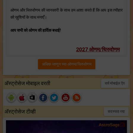
ओणम और थिरुवोणम की जानकारी के साथ हम आशा करते हैं कि आप इस त्यौहार
को ख़ुशियों के साथ मनाएँ।
आप सभी को ओणम की हार्दिक बधाई!
2027 ओणम/थिरुवोणम
अधिक जाणून घ्या ओणम/थिरुवोणम
अ‍ॅस्ट्रोसेज मोबाइल वरती
सर्व मोबाईल ऍप
अ‍ॅस्ट्रोसेज टीव्ही
सदस्यता घ्या