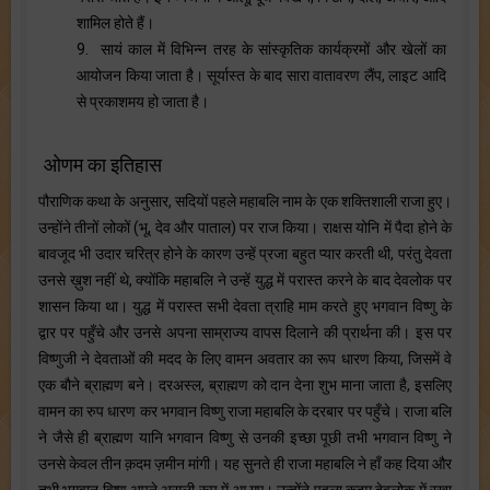
शामिल होते हैं।
9. सायं काल में विभिन्न तरह के सांस्कृतिक कार्यक्रमों और खेलों का
आयोजन किया जाता है। सूर्यास्त के बाद सारा वातावरण लैंप, लाइट आदि
से प्रकाशमय हो जाता है।
ओणम का इतिहास
पौराणिक कथा के अनुसार, सदियों पहले महाबलि नाम के एक शक्तिशाली राजा हुए।
उन्होंने तीनों लोकों (भू, देव और पाताल) पर राज किया। राक्षस योनि में पैदा होने के
बावजूद भी उदार चरित्र होने के कारण उन्हें प्रजा बहुत प्यार करती थी, परंतु देवता
उनसे ख़ुश नहीं थे, क्योंकि महाबलि ने उन्हें युद्ध में परास्त करने के बाद देवलोक पर
शासन किया था। युद्ध में परास्त सभी देवता त्राहि माम करते हुए भगवान विष्णु के
द्वार पर पहुँचे और उनसे अपना साम्राज्य वापस दिलाने की प्रार्थना की। इस पर
विष्णुजी ने देवताओं की मदद के लिए वामन अवतार का रूप धारण किया, जिसमें वे
एक बौने ब्राह्मण बने। दरअस्ल, ब्राह्मण को दान देना शुभ माना जाता है, इसलिए
वामन का रुप धारण कर भगवान विष्णु राजा महाबलि के दरबार पर पहुँचे। राजा बलि
ने जैसे ही ब्राह्मण यानि भगवान विष्णु से उनकी इच्छा पूछी तभी भगवान विष्णु ने
उनसे केवल तीन क़दम ज़मीन मांगी। यह सुनते ही राजा महाबलि ने हाँ कह दिया और
तभी भगवान विष्णु अपने असली रूप में आ गए। उन्होंने पहला कद़म देवलोक में रखा