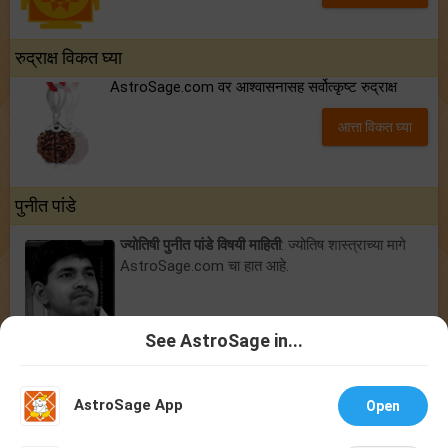
रुद्राक्ष विकत घ्या
AstroSage.com वर आश्वासनासह सर्वोत्कृष्ट रुद्राक्ष
आत्ता विकत घ्या
पुनीत पांडे
ज्योतिषी पुनीत पांडे विषयी माहिती
: ज्योतिष शास्त्राच्या मागे
AstroSage.com चा हात आहे.
See AstroSage in...
ज्योतिषी
|
फ्री कुंडली जुळवणी
|
फ्री कुंडली
|
चंद्र चिन्ह कुंडली
|
केपी ज्योतिष
|
लाल किताब
|
राशी भविष्य 2026
|
ज्योतिषी साधने
|
राशिफल 2026
|
अभिप्राय
|
AstroSage App
लेख जमा करा
|
आमच्याशी संपर्क करा
|
आमच्या विषयी
|
गोपनीयता धोरण
|
नियम
Open
आणि अटी
|
समर्थन