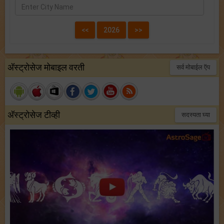
अ‍ॅस्ट्रोसेज मोबाइल वरती
सर्व मोबाईल ऍप
अ‍ॅस्ट्रोसेज टीव्ही
सदस्यता घ्या