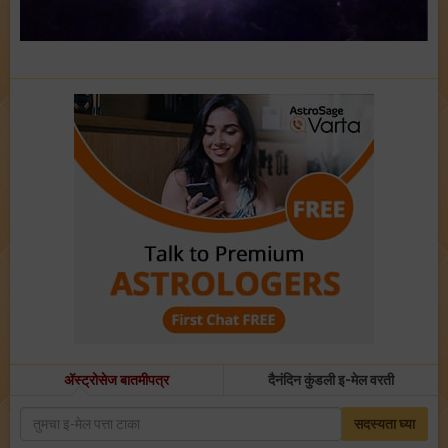
अ‍ॅस्ट्रोसेज बातमीपत्र
दैनंदिन कुंडली इ-मेल वरती
सदस्यता घ्या