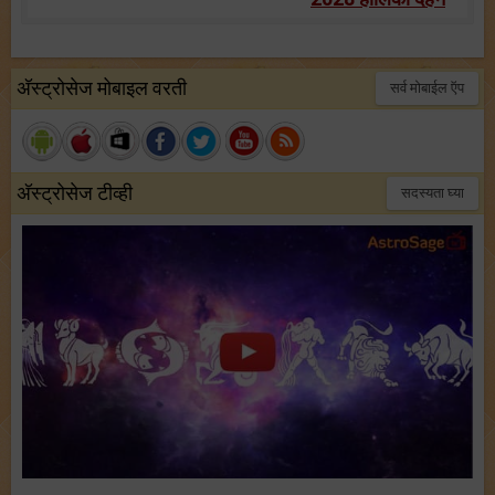
अ‍ॅस्ट्रोसेज मोबाइल वरती
सर्व मोबाईल ऍप
अ‍ॅस्ट्रोसेज टीव्ही
सदस्यता घ्या