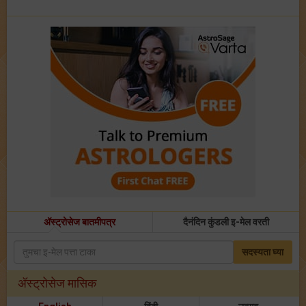
अ‍ॅस्ट्रोसेज बातमीपत्र
दैनंदिन कुंडली इ-मेल वरती
सदस्यता घ्या
अ‍ॅस्ट्रोसेज मासिक