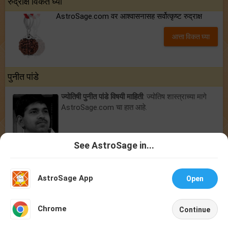
रुद्राक्ष विकत घ्या
AstroSage.com वर आश्वासनासह सर्वोत्कृष्ट रुद्राक्ष
आत्ता विकत घ्या
पुनीत पांडे
ज्योतिषी पुनीत पांडे विषयी माहिती
: ज्योतिष शास्त्राच्या मागे
AstroSage.com चा हात आहे.
See AstroSage in...
ज्योतिषी
|
फ्री कुंडली जुळवणी
|
फ्री कुंडली
|
चंद्र चिन्ह कुंडली
|
केपी ज्योतिष
|
लाल किताब
|
राशी भविष्य 2026
|
ज्योतिषी साधने
|
राशिफल 2026
|
अभिप्राय
|
AstroSage App
लेख जमा करा
|
आमच्याशी संपर्क करा
|
आमच्या विषयी
|
गोपनीयता धोरण
|
नियम
Open
आणि अटी
|
समर्थन
First Call Free
First Chat Free
Chrome
Continue
Talk To Astrologer
Chat With Astrologer
All copyrights reserved ©
2026 ,
AstroSage.com
.