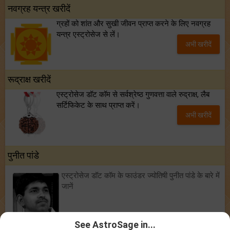
नवग्रह यन्त्र खरीदें
ग्रहों को शांत और सुखी जीवन प्राप्त करने के लिए नवग्रह
यन्त्र एस्ट्रोसेज से लें।
अभी खरीदें
रूद्राक्ष खरीदें
एस्ट्रोसेज डॉट कॉम से सर्वश्रेष्ठ गुणवत्ता वाले रुद्राक्ष, लैब
सर्टिफिकेट के साथ प्राप्त करें।
अभी खरीदें
पुनीत पांडे
एस्ट्रोसेज डॉट कॉम के फाउंडर ज्योतिषी पुनीत पांडे के बारे में
जानें
See AstroSage in...