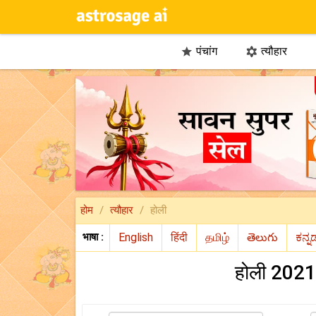
पंचांग
त्यौहार


होम
त्यौहार
होली
भाषा :
होली 2021 क