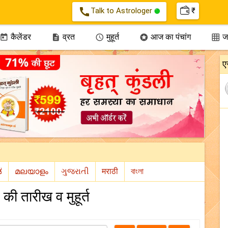
call
Talk to Astrologer
₹
कैलेंडर
व्रत
मुहूर्त
आज का पंचांग
जन





ए
ी तारीख व मुहूर्त