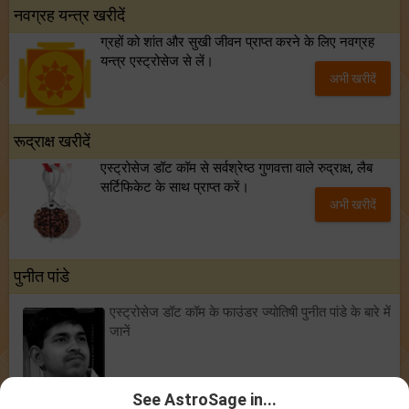
नवग्रह यन्त्र खरीदें
ग्रहों को शांत और सुखी जीवन प्राप्त करने के लिए नवग्रह
यन्त्र एस्ट्रोसेज से लें।
अभी खरीदें
रूद्राक्ष खरीदें
एस्ट्रोसेज डॉट कॉम से सर्वश्रेष्ठ गुणवत्ता वाले रुद्राक्ष, लैब
सर्टिफिकेट के साथ प्राप्त करें।
अभी खरीदें
पुनीत पांडे
एस्ट्रोसेज डॉट कॉम के फाउंडर ज्योतिषी पुनीत पांडे के बारे में
जानें
See AstroSage in...