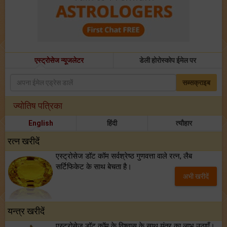
एस्ट्रोसेज न्यूजलेटर
डेली होरोस्कोप ईमेल पर
सब्सक्राइब
ज्योतिष पत्रिका
English
हिंदी
त्यौहार
रत्न खरीदें
एस्ट्रोसेज डॉट कॉम सर्वश्रेष्ठ गुणवत्ता वाले रत्न, लैब
सर्टिफिकेट के साथ बेचता है।
अभी खरीदें
यन्त्र खरीदें
एस्ट्रोसेज डॉट कॉम के विश्वास के साथ यंत्र का लाभ उठाएँ।