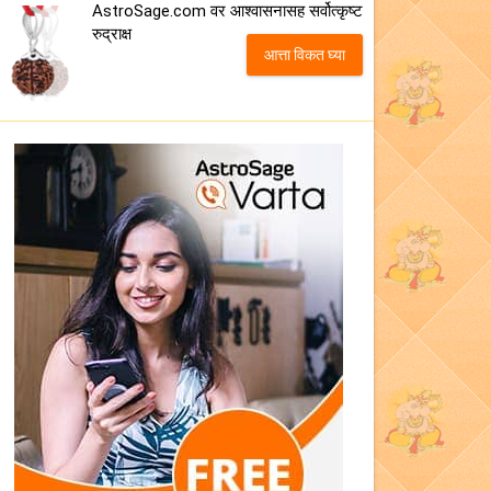
AstroSage.com वर आश्वासनासह सर्वोत्कृष्ट
रुद्राक्ष
आत्ता विकत घ्या