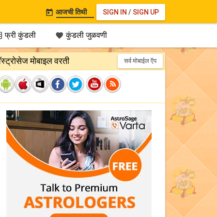
आजची तिथी
SIGN IN
/
SIGN UP

फ्री कुंडली
कुंडली जुळवणी


‍ॅस्ट्रोसेज मोबाइल वरती
सर्व मोबाईल ऍप