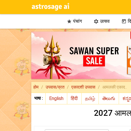
पंचांग
उत्सव
दि



होम
उपवास/व्रत
एकादशी उपवास
आमलकी एकाद..
भाषा :
2027 आमलक