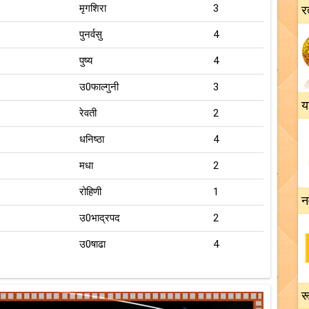
मृगशिरा
3
र
पुनर्वसु
4
पुष्य
4
उ0फाल्गुनी
3
य
रेवती
2
धनिष्ठा
4
मधा
2
रोहिणी
1
न
उ0भाद्रपद
2
उ0षाढा
4
रू