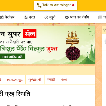
call
Talk to Astrologer
कैलेंडर
व्रत
मुहूर्त
आज का पंचांग
जन





ए
 ग्रह स्थिति