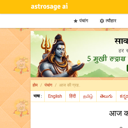
पंचांग
त्यौहार


होम
पंचांग
आज की ग्रह..
भाषा :
आज की