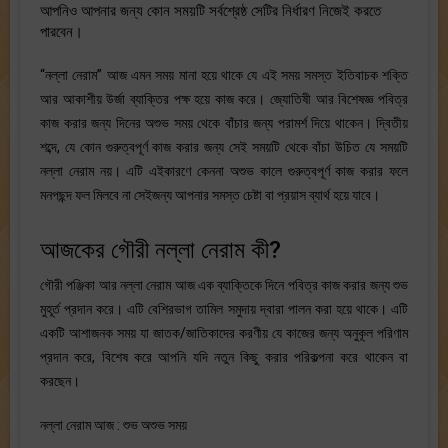
আপনিও আপনার জন্য কোন সময়টি সর্বশ্রেষ্ঠ সেটির নির্ধারণ নিজেই করতে
পারবেন।
“নল্লা নেরাম” আজ এমন সময় মানা হয়ে থাকে যে এই সময় সমস্ত ইতিবাচক শক্তি
আর আকাশীয় উর্জা ব্যাক্তির পক্ষ হয়ে কাজ করে। জ্যোতিষী আর বিশেষজ্ঞ পবিত্র
কাজ করার জন্য দিনের অশুভ সময় থেকে বাঁচার জন্য পরামর্শ দিয়ে থাকেন। দ্বিতীয়
শব্দে, যে কোন গুরুত্বপূর্ণ কাজ করার জন্য সেই সময়টি থেকে বাঁচা উচিত যে সময়টি
নল্লা নেরাম নয়। এটি এইকারণে কেননা অশুভ কালে গুরুত্বপূর্ণ কাজ করার ফলে
মনপছন্দ ফল মিলবে না সেইজন্য আপনার সমস্ত চেষ্টা বা প্রয়াস ব্যার্থ হয়ে যাবে।
আজকের গৌরী নল্লা নেরাম কী?
গৌরী পঞ্জিকা আর নল্লা নেরাম আজ এক ব্যাক্তিকে দিনে পবিত্র কাজ করার জন্য শুভ
মুহূর্ত প্রদান করে। এটি বেশিরভাগ তামিল সমুদায় দ্বারা পালন করা হয়ে থাকে। এটি
একটি আশাজনক সময় যা জাতক/জাতিকাদের করণীয় যে কাজের জন্য অনুকূল পরিণাম
প্রদান করে, বিশেষ করে আপনি যদি নতুন কিছু করার পরিকল্পনা করে থাকেন বা
করছেন।
নল্লা নেরাম আজ : শুভ অশুভ সময়