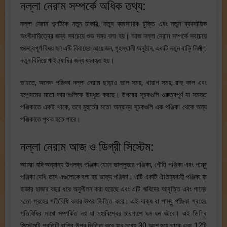
নল্লা নেরাম সম্পর্কে অধিক তথ্য:
নল্লা নেরাম শব্দটিকে নতুন চাকরি, নতুন ব্যবসায়িক চুক্তি এবং নতুন ব্যবসায়িক
অংশীদারিত্বের জন্য সবচেয়ে শুভ সময় বলা হয়। আজ নল্লা নেরাম সম্পর্কে সবচেয়ে
গুরুত্বপূর্ণ বিষয় হল এটি বিবাহের আয়োজন, গৃহস্থালী অনুষ্ঠান, একটি নতুন বাড়ি নির্মাণ,
নতুন বিনিয়োগ ইত্যাদির জন্য ব্যবহৃত হয়।
ভারতে, অনেক পঞ্জিকা নল্লা নেরাম ছাড়াও ভাল সময়, খারাপ সময়, রাহু কাল এবং
যমগন্দমের মতো কারণগুলিকে উদ্ধৃত করছে। উপরের সূচকগুলি গুরুত্বপূর্ণ যা সমস্ত
পঞ্জিকাতে একই থাকে, তবে মুহুর্তের মতো অন্যান্য সূচকগুলি এক পঞ্জিকা থেকে অন্য
পঞ্জিকাতে পৃথক হতে পারে।
নল্লা নেরাম আজ ও ডিগ্রী সিস্টেম:
আমরা যদি অন্যান্য উপলব্ধ পঞ্জিকা যেমন ভাল্লুভার পঞ্জিকা, গৌরী পঞ্জিকা এবং পাম্বু
পঞ্জিকা দেখি তবে এগুলোকে বলা হয় ভাক্য পঞ্জিকা। এটি একটি ঐতিহ্যবাহী পঞ্জিকা যা
হাজার হাজার বছর ধরে অনুশীলন করা হয়েছে এবং এটি ঋষিদের আবৃত্তি এবং গানের
মতো গ্রহের গতিবিধি বলার উপর ভিত্তি করে। এই বাক্য বা পাম্বু পঞ্জিকা গ্রহের
গতিবিধির সাথে সম্পর্কিত নয় যা মহাবিশ্বের চারপাশে ঘন ঘন ঘটবে। এই ডিগ্রি
সিস্টেমটি প্রতিটি রাশির উপর ভিত্তি করে যার মধ্যে 30 অংশ হয়ে থাকে এবং 12টি