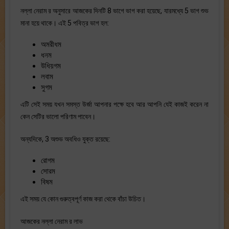
নল্লা নেরাম র অনুসারে আজকের দিনটি 8 ভাগে ভাগ করা হয়েছে, যারমধ্যে 5 ভাগ শুভ
মানা হয়ে থাকে। এই 5 পবিত্র ভাগ হল:
অমরীধম
ধনম
উধিয়গম
লবাম
সুগম
এটি সেই সময় যখন সমস্ত উর্জা আপনার পক্ষে হবে আর আপনি যেই কাজই করেন না
কেন সেটির ভালো পরিণাম পাবেন।
অন্যদিকে, 3 অশুভ অবধিও যুক্ত রয়েছে:
রোগম
সোরম
বিষম
এই সময় যে কোন গুরুত্বপূর্ণ কাজ করা থেকে বাঁচা উচিত।
আজকের নল্লা নেরাম র লাভ