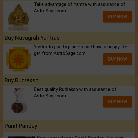
Take advantage of Yantra with assurance of
AstroSage.com
BUY NOW
Buy Navagrah Yantras
Yantra to pacify planets and have a happy life ..
get from AstroSage.com
BUY NOW
Buy Rudraksh
Best quality Rudraksh with assurance of
AstroSage.com
BUY NOW
Punit Pandey
Know astrologer Punit Pandey
: the brain