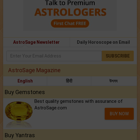
AstroSage Newsletter
Daily Horoscope on Email
SUBSCRIBE
AstroSage Magazine
English
हिंदी
উৎসব
Buy Gemstones
Best quality gemstones with assurance of
AstroSage.com
BUY NOW
Buy Yantras