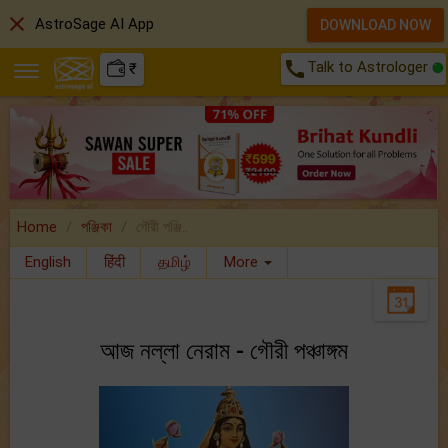
close
AstroSage AI App
DOWNLOAD NOW
call
Talk to Astrologer
₹
Home
পঞ্জিকা
গৌরী পঞ্জি..
English
हिंदी
தமிழ்
More
আজ নল্লা নেরাম - গৌরী পঞ্চাঙ্গম