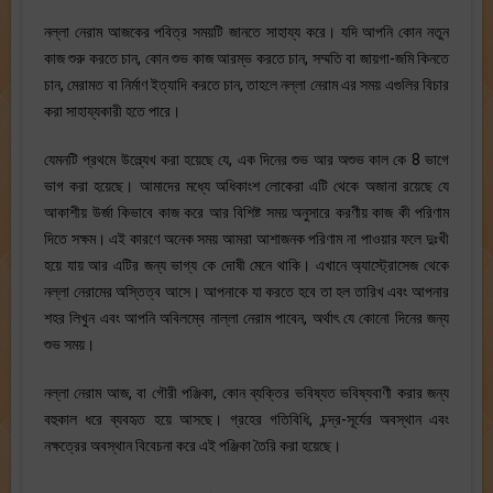
নল্লা নেরাম আজকের পবিত্র সময়টি জানতে সাহায্য করে। যদি আপনি কোন নতুন
কাজ শুরু করতে চান, কোন শুভ কাজ আরম্ভ করতে চান, সম্মতি বা জায়গা-জমি কিনতে
চান, মেরামত বা নির্মাণ ইত্যাদি করতে চান, তাহলে নল্লা নেরাম এর সময় এগুলির বিচার
করা সাহায্যকারী হতে পারে।
যেমনটি প্রথমে উল্ল্যেখ করা হয়েছে যে, এক দিনের শুভ আর অশুভ কাল কে 8 ভাগে
ভাগ করা হয়েছে। আমাদের মধ্যে অধিকাংশ লোকেরা এটি থেকে অজানা রয়েছে যে
আকাশীয় উর্জা কিভাবে কাজ করে আর বিশিষ্ট সময় অনুসারে করণীয় কাজ কী পরিণাম
দিতে সক্ষম। এই কারণে অনেক সময় আমরা আশাজনক পরিণাম না পাওয়ার ফলে দুঃখী
হয়ে যায় আর এটির জন্য ভাগ্য কে দোষী মেনে থাকি। এখানে অ্যাস্ট্রোসেজ থেকে
নল্লা নেরামের অস্তিত্ব আসে। আপনাকে যা করতে হবে তা হল তারিখ এবং আপনার
শহর লিখুন এবং আপনি অবিলম্বে নাল্লা নেরাম পাবেন, অর্থাৎ যে কোনো দিনের জন্য
শুভ সময়।
নল্লা নেরাম আজ, ​​বা গৌরী পঞ্জিকা, কোন ব্যক্তির ভবিষ্যত ভবিষ্যবাণী করার জন্য
বহুকাল ধরে ব্যবহৃত হয়ে আসছে। গ্রহের গতিবিধি, চন্দ্র-সূর্যের অবস্থান এবং
নক্ষত্রের অবস্থান বিবেচনা করে এই পঞ্জিকা তৈরি করা হয়েছে।