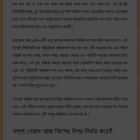
শুভ বলা যায় না এবং শুভ কাজ শুরু করার জন্য ভাল হতে পারে না। এই ডিগ্রী
সিস্টেমটি শুক্র, বুধ ইত্যাদির মতো বৃহস্পতি ব্যতীত অন্য গ্রহগুলির ক্ষেত্রে প্রযোজ্য
হবে, তবে এটি রাহু এবং কেতুর মতো নোডাল গ্রহগুলির জন্য বৈধ নাও হতে পারে কারণ
তারা ক্ষতিকারক গ্রহ এবং প্রকৃতিতে মায়াবী।
রাহু কাল, যমগণ্ডাম-এটি কেতু কালের সময় ভাল জিনিস বা ভাল ঘটনা শুরু হবে না। এই
ডিগ্রী সিস্টেমটি দৃক পঞ্জিকাকে মোকাবেলা করা হয় এবং এটি সবচেয়ে বৈধ এবং সঠিক
পঞ্জিকা যা ভাল সময়, খারাপ সময়, গ্রহের গোচর এবং প্রতিটি গ্রহের অবস্থান নিয়ে
কাজ করে। এই দৃক পঞ্জিকা সময়ের মঙ্গলের সাথে মোকাবিলা করার জন্য সবচেয়ে শুভ
এবং এই পঞ্জিকাটি আজকাল শুভ এবং অশুভ, রাহু কাল, যমগণ্ডম (কেতুর সময়) এবং
কুলিগা কাল (কুলিগের সময়) এর মতো বিভিন্ন সময় গণনার জন্য সবচেয়ে বেশি ব্যবহৃত
হয়। যাকে শনির পুত্র বলা হয়)।
এই দৃক পঞ্জিকা বলা হয় সবচেয়ে নির্ভুল পঞ্জিকা যা শুভ ও অশুভ সময় সম্পর্কে সঠিক তথ্য
দেয়। এই পঞ্জিকা ভগবান ব্রহ্মা দ্বারা বর্ণিত হয়েছে এবং দৃক মানে সবচেয়ে বৈধ উপায়ে
সময়ের পরিবর্তন এবং এটি পাম্বু পঞ্জিকাতে দেওয়া যায় না।
নল্লা নেরাম আজ কিসের উপর নির্ভর করে?