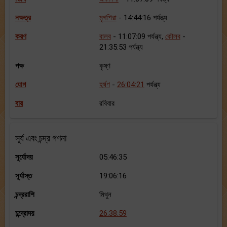
নক্ষত্র
মৃগশিরা
- 14:44:16 পর্যন্ত্য
করণ
বালব
- 11:07:09 পর্যন্ত্য,
কৌলব
-
21:35:53 পর্যন্ত্য
পক্ষ
কৃষ্ণ
যোগ
হর্ষণ
-
26:04:21
পর্যন্ত্য
বার
রবিবার
সূর্য এবং চন্দ্র গণনা
সূর্যোদয়
05:46:35
সূর্যাস্ত
19:06:16
চন্দ্ররাশি
মিথুন
চন্দ্রোদয়
26:38:59