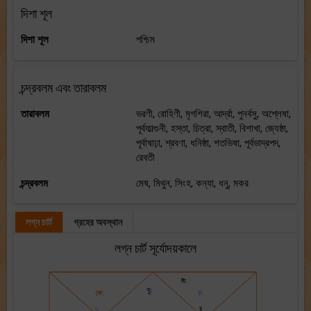
দিশা শূল
দিশা শূল
পশ্চিম
চন্দ্রবলম এবং তারাবলম
তারাবলম
ভরণী, রোহিণী, মৃগশিরা, আর্দ্রা, পুনর্বসু, অশ্লেষা,
পূর্বফাল্গুনী, হস্তা, চিত্রা, স্বাতী, বিশাখা, জ্যেষ্ঠা,
পূর্বাষাঢ়া, শ্রবণা, ধনিষ্ঠা, শতভিষা, পূর্বভাদ্রপদ,
রেবতী
চন্দ্রবলম
মেষ, মিথুন, সিংহ, কন্যা, ধনু, মকর
লগ্ন চার্ট
গ্রহের অবস্থান
লগ্ন চার্ট সূর্যোদয়কালে