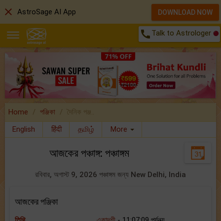
close
AstroSage AI App
DOWNLOAD NOW
call
Talk to Astrologer
Home
পঞ্জিকা
দৈনিক পঞ্জ..
English
हिंदी
தமிழ்
More
আজকের পঞ্চাঙ্গ: পঞ্চাঙ্গম
রবিবার, অগাস্ট 9, 2026 পঞ্চাঙ্গম জন্য New Delhi, India
আজকের পঞ্জিকা
তিথি
একাদশী
- 11:07:09 পর্যন্ত্য