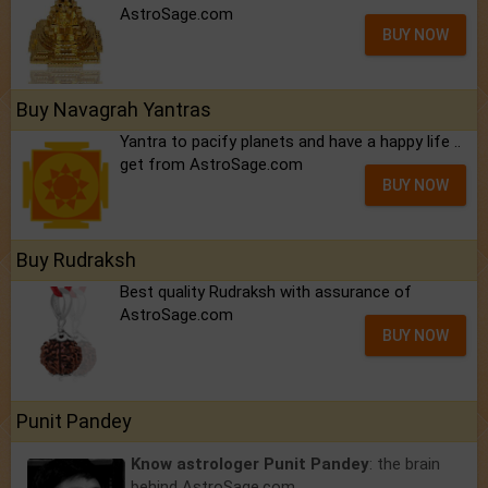
AstroSage.com
BUY NOW
Buy Navagrah Yantras
Yantra to pacify planets and have a happy life ..
get from AstroSage.com
BUY NOW
Buy Rudraksh
Best quality Rudraksh with assurance of
AstroSage.com
BUY NOW
Punit Pandey
Know astrologer Punit Pandey
: the brain
behind AstroSage.com