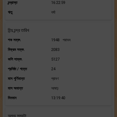
চন্দ্রাস্ত
16:22:59
ঋতু
বর্ষা
হিন্দু চন্দ্র তারিখ
শক সম্বৎ
1948 পরাভব
বিক্রম সম্বৎ
2083
কলি সাম্বৎ
5127
প্রবিষ্ঠা / গত্তে
24
মাস পূর্ণিমান্ত
শ্রাবণ
মাস অমান্ত
আষাঢ়
দিনমান
13:19:40
অশুভ সময়টা