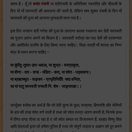
समय है। यूँ तो
बसंत पंचमी
या श्रीपंचमी के अतिरिक्त नवरात्रि और दीवाली के
दिन भी माँ सरस्वती की आराधना की जाती है, लेकिन माघ शुक्ल पंचमी के दिन माँ
सरस्वती की पूजा को अत्यन्त पुण्यदायी माना गया है।
इस दिन भगवान श्री गणेश की पूजा के उपरान्त कलश स्थापना कर देवी सरस्वती
का पूजन आरंभ करने का विधान है। सरस्वती स्तोत्र का पाठ देवी की प्रसन्नता
और आशीर्वाद प्राप्ति के लिए किया जाना चाहिए। विद्या-दात्री माँ शारदा का निम्न
मंत्र से ध्यान करना चाहिए –
या कुंदेंदु-तुषार-हार-धवला, या शुभ्रा - वस्त्रावृता,
या वीणा - वार - दण्ड - मंडित - करा, या श्वेत - पद्मासना।
या ब्रह्माच्युत - शङ्कर - प्रभृतिभिर्देवै: सदा वन्दित,
सा मां पातु सरस्वती भगवती नि: शेष - जाड्यापहा।।
उपर्युक्त श्लोक का अर्थ है कि जो देवी कुन्द के फूल, चन्द्रमा, हिमराशि और मोतियों
के हार की तरह श्वेत वर्ण वाली है तथा जो श्वेत वस्त्र धारण करती है; जिनके हाथ
में वीणा-दण्ड शोभा पा रहा है व जो श्वेत कमल पर विजारमान हैं; ब्रह्मा-विष्णु-शिव
आदि देवताओं द्वारा जो हमेशा पूजित हैं तथा जो संपूर्ण जड़ता व अज्ञान को दूर करने