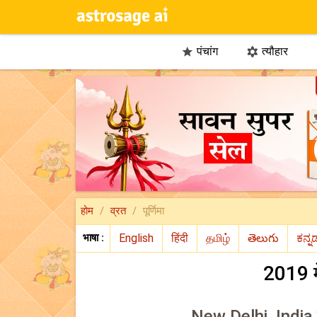
पंचांग
त्यौहार


होम
व्रत
पूर्णिमा
भाषा :
2019 में
New Delhi, India के 