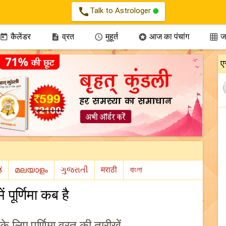
call
Talk to Astrologer
कैलेंडर
व्रत
मुहूर्त
आज का पंचांग
जन





ए
 पूर्णिमा कब है
लिए पूर्णिमा व्रत की तारीखें