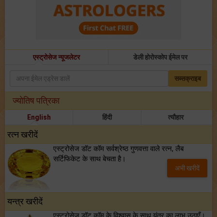
एस्ट्रोसेज न्यूजलेटर
डेली होरोस्कोप ईमेल पर
सब्सक्राइब
ज्योतिष पत्रिका
English
हिंदी
त्यौहार
रत्न खरीदें
एस्ट्रोसेज डॉट कॉम सर्वश्रेष्ठ गुणवत्ता वाले रत्न, लैब
सर्टिफिकेट के साथ बेचता है।
अभी खरीदें
यन्त्र खरीदें
एस्ट्रोसेज डॉट कॉम के विश्वास के साथ यंत्र का लाभ उठाएँ।