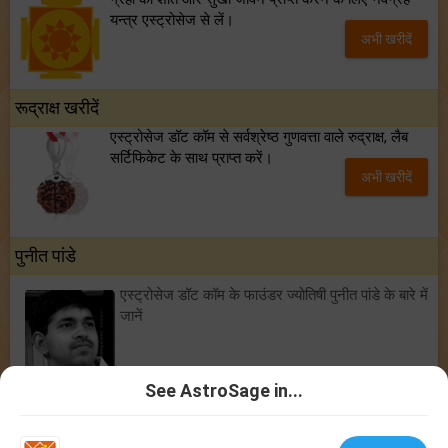
यन्त्र एस्ट्रोसेज से लें।
अभी खरीदें
रूद्राक्ष खरीदें
एस्ट्रोसेज डॉट कॉम से सर्वश्रेष्ठ गुणवत्ता वाले रुद्राक्ष, लैब
सर्टिफिकेट के साथ प्राप्त करें।
अभी खरीदें
पुनीत पांडे
एस्ट्रोसेज डॉट कॉम के फाउंडर ज्योतिषी पुनीत पांडे के बारे में
जानें
See AstroSage in...
ज्योतिषी
|
कुंडली मिलान
|
जन्म कुंडली
|
चंद्र राशि पर आधारित राशिफल
|
कृष्णमूर्ति
पद्धति पर आधारित ज्योतिष विद्या
|
लाल किताब
|
राशिफल 2026
|
ज्योतिषीय उपकरण