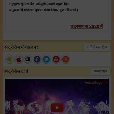
स्मृत्युक्त-पुण्यसमवेत-सर्वसुखोपलब्धये अमुकगोत्रः
अमुकनामाहं भगवत्याः दुर्गायाः षोडशोपचार-पूजनं विधास्ये।
घटस्थापना 2020 में
एस्ट्रोसेज मोबाइल पर
सभी मोबाइल ऍप्स
एस्ट्रोसेज टीवी
सब्सक्राइब