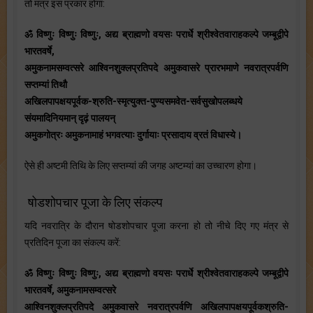
तो मंत्र इस प्रकार होगा:
ॐ विष्णुः विष्णुः विष्णुः, अद्य ब्राह्मणो वयसः परार्धे श्रीश्वेतवाराहकल्पे जम्बूद्वीपे
भारतवर्षे,
अमुकनामसम्वत्सरे आश्विनशुक्लप्रतिपदे अमुकवासरे प्रारभमाणे नवरात्रपर्वणि
सप्तम्यां तिथौ
अखिलपापक्षयपूर्वक-श्रुति-स्मृत्युक्त-पुण्यसमवेत-सर्वसुखोपलब्धये
संयमादिनियमान् दृढ़ं पालयन्
अमुकगोत्रः अमुकनामाहं भगवत्याः दुर्गायाः प्रसादाय व्रतं विधास्ये।
ऐसे ही अष्टमी तिथि के लिए सप्तम्यां की जगह अष्टम्यां का उच्चारण होगा।
षोडशोपचार पूजा के लिए संकल्प
यदि नवरात्रि के दौरान षोडशोपचार पूजा करना हो तो नीचे दिए गए मंत्र से
प्रतिदिन पूजा का संकल्प करें:
ॐ विष्णुः विष्णुः विष्णुः, अद्य ब्राह्मणो वयसः परार्धे श्रीश्वेतवाराहकल्पे जम्बूद्वीपे
भारतवर्षे, अमुकनामसम्वत्सरे
आश्विनशुक्लप्रतिपदे अमुकवासरे नवरात्रपर्वणि अखिलपापक्षयपूर्वकश्रुति-