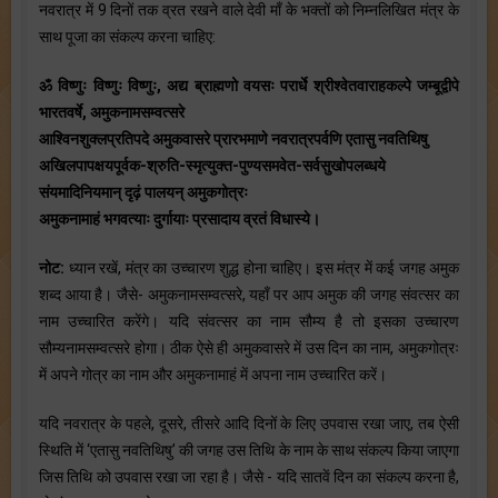
नवरात्र में 9 दिनों तक व्रत रखने वाले देवी माँ के भक्तों को निम्नलिखित मंत्र के
साथ पूजा का संकल्प करना चाहिए:
ॐ विष्णुः विष्णुः विष्णुः, अद्य ब्राह्मणो वयसः परार्धे श्रीश्वेतवाराहकल्पे जम्बूद्वीपे
भारतवर्षे, अमुकनामसम्वत्सरे
आश्विनशुक्लप्रतिपदे अमुकवासरे प्रारभमाणे नवरात्रपर्वणि एतासु नवतिथिषु
अखिलपापक्षयपूर्वक-श्रुति-स्मृत्युक्त-पुण्यसमवेत-सर्वसुखोपलब्धये
संयमादिनियमान् दृढ़ं पालयन् अमुकगोत्रः
अमुकनामाहं भगवत्याः दुर्गायाः प्रसादाय व्रतं विधास्ये।
नोट:
ध्यान रखें, मंत्र का उच्चारण शुद्ध होना चाहिए। इस मंत्र में कई जगह अमुक
शब्द आया है। जैसे- अमुकनामसम्वत्सरे, यहाँ पर आप अमुक की जगह संवत्सर का
नाम उच्चारित करेंगे। यदि संवत्सर का नाम सौम्य है तो इसका उच्चारण
सौम्यनामसम्वत्सरे होगा। ठीक ऐसे ही अमुकवासरे में उस दिन का नाम, अमुकगोत्रः
में अपने गोत्र का नाम और अमुकनामाहं में अपना नाम उच्चारित करें।
यदि नवरात्र के पहले, दूसरे, तीसरे आदि दिनों के लिए उपवास रखा जाए, तब ऐसी
स्थिति में ‘एतासु नवतिथिषु’ की जगह उस तिथि के नाम के साथ संकल्प किया जाएगा
जिस तिथि को उपवास रखा जा रहा है। जैसे - यदि सातवें दिन का संकल्प करना है,