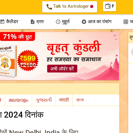
call
Talk to Astrologer
₹
कैलेंडर
व्रत
मुहूर्त
आज का पंचांग
जन





ए
ा 2024 दिनांक
ीखें New Delhi, India के लिए