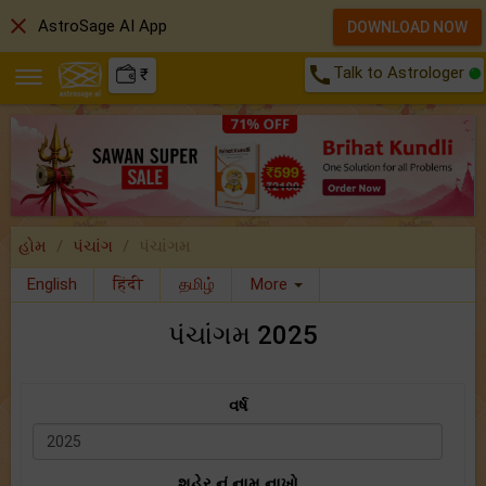
close
AstroSage AI App
DOWNLOAD NOW
call
Talk to Astrologer
₹
હોમ
પંચાંગ
પંચાંગમ
English
हिंदी
தமிழ்
More
પંચાંગમ 2025
વર્ષ
શહેર નું નામ નાખો