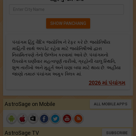
પંચાંગમ હિંદુ વૈદિક જ્યોતિષ ને રેફર કરે છે. જ્યોતિષીય
માહિતી સાથે અપડેટ રહેવા માટે જ્યોતિષીઓ દ્વારા
નિયમિતપણે તેનો ઉલ્લેખ કરવામાં આવે છે. પંચાંગમનો
ઉપયોગ ઘણીવાર મહત્વપૂર્ણ તારીખો, ગ્રહોની ચાલુ સ્થિતિ,
શુભ તારીખો અને મુહૂર્ત અને ઘણા બધા માટે થાય છે. અહીંયા
જાણો તમારું પંચાંગમ અમુક ક્લિક માં.
2026 માં પંચાંગમ
AstroSage on Mobile
ALL MOBILE APPS
AstroSage TV
SUBSCRIBE