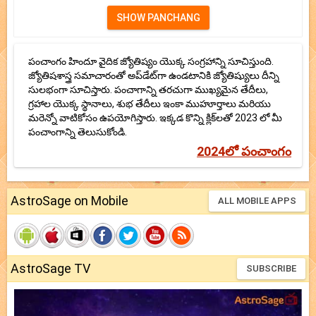
పంచాంగం హిందూ వైదిక జ్యోతిష్యం యొక్క సంగ్రహాన్ని సూచిస్తుంది.
జ్యోతిషశాస్త్ర సమాచారంతో అప్‌డేట్‌గా ఉండటానికి జ్యోతిష్యులు దీన్ని
సులభంగా సూచిస్తారు. పంచాగాన్ని తరచుగా ముఖ్యమైన తేదీలు,
గ్రహాల యొక్క స్థానాలు, శుభ తేదీలు ఇంకా ముహూర్తాలు మరియు
మరెన్నో వాటికోసం ఉపయోగిస్తారు. ఇక్కడ కొన్ని క్లిక్‌లతో 2023 లో మీ
పంచాంగాన్ని తెలుసుకోండి.
2024లో పంచాంగం
AstroSage on Mobile
ALL MOBILE APPS
AstroSage TV
SUBSCRIBE