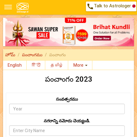
call
Talk to Astrologer
హోమ్
పంచాంగము
పంచాంగం
English
हिंदी
தமிழ்
More
పంచాంగం 2023
సంవత్సరము
నగరాన్ని నమోదు చెయ్యండి.