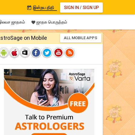
இன்றய திதி
SIGN IN
/
SIGN UP

லவச ஜாதகம்
ஜாதக பொருத்தம்

stroSage on Mobile
ALL MOBILE APPS