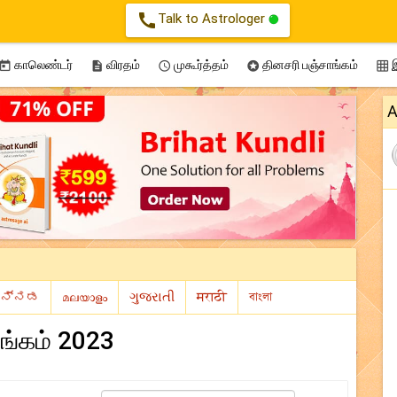
call
Talk to Astrologer
காலெண்டர்
விரதம்
முகூர்த்தம்
தினசரி பஞ்சாங்கம்
இ





A
ங்கம் 2023