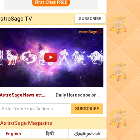
stroSage TV
SUBSCRIBE
AstroSage Newsletter
Daily Horoscope on Email
SUBSCRIBE
AstroSage Magazine
English
हिंदी
திருவிழாக்கள்