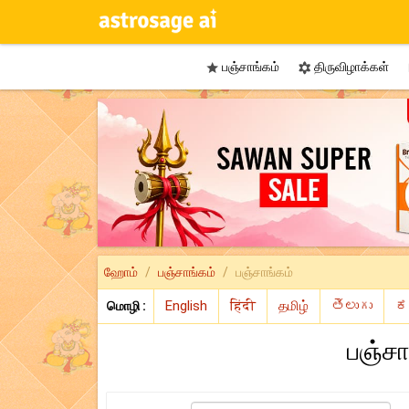
பஞ்சாங்கம்
திருவிழாக்கள்


ஹோம்
பஞ்சாங்கம்
பஞ்சாங்கம்
மொழி :
பஞ்சா