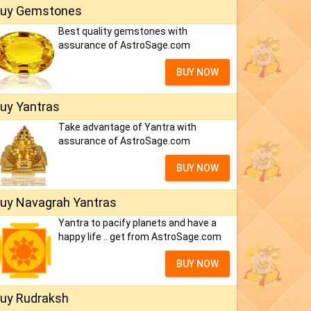
uy Gemstones
Best quality gemstones with
assurance of AstroSage.com
BUY NOW
uy Yantras
Take advantage of Yantra with
assurance of AstroSage.com
BUY NOW
uy Navagrah Yantras
Yantra to pacify planets and have a
happy life .. get from AstroSage.com
BUY NOW
uy Rudraksh