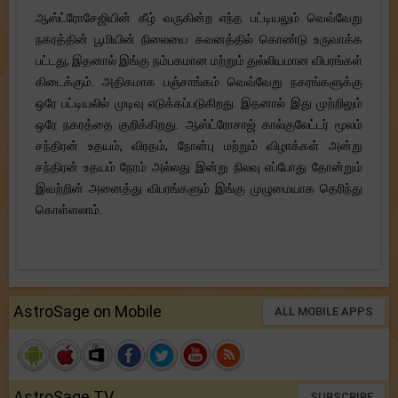
ஆஸ்ட்ரோசேஜியின் கீழ் வருகின்ற எந்த பட்டியலும் வெவ்வேறு
நகரத்தின் பூமியின் நிலையை கவனத்தில் கொண்டு உருவாக்க
பட்டது, இதனால் இங்கு நம்பகமான மற்றும் துல்லியமான விபரங்கள்
கிடைக்கும். அதிகமாக பஞ்சாங்கம் வெவ்வேறு நகரங்களுக்கு
ஒரே பட்டியலில் முடிவு எடுக்கப்படுகிறது. இதனால் இது முற்றிலும்
ஒரே நகரத்தை குறிக்கிறது. ஆஸ்ட்ரோசாஜ் கால்குலேட்டர் மூலம்
சந்திரன் உதயம், விரதம், நோன்பு மற்றும் விழாக்கள் அன்று
சந்திரன் உதயம் நேரம் அல்லது இன்று நிலவு எப்போது தோன்றும்
இவற்றின் அனைத்து விபரங்களும் இங்கு முழுமையாக தெரிந்து
கொள்ளலாம்.
AstroSage on Mobile
ALL MOBILE APPS
AstroSage TV
SUBSCRIBE