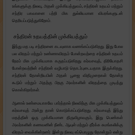
உங்களுக்கு நிலவு, அதன் முக்கியத்துவம், சந்திரன் உதயம் மற்றும்
சந்திர பகவானை பற்றி மிக துல்லியமான விபரங்களுடன்
தெரியப்படுத்துகிறோம்.
சந்திரன் உதயத்தின் முக்கியத்தும்
இந்து மத படி சந்திரனை கடவுளாக வணங்கப்படுகிறது. இது போல
பல விரதம் மற்றும் உண்ணாவிரதம் போன்றவற்றை சந்திரன் உதயம்
நேரம் மிக முக்கியமாக கருதப்படுகிறது கர்வசவுத், திரியோதசி
போன்றவற்றின் சந்திரன் வழிபாடு தொடர்புடையதாக இருக்கிறது.
சந்திரன் தோன்றியபின் அதன் பூஜை விதிமுறைகள் தோன்ற
கூடும் மற்றும் அதற்கு பிறகு அவர்களின் விரதத்தை முடித்து
கொள்கிறார்கள்.
ஆனால் உண்மையாகவே பார்த்தால் நிலவிற்கு மிக முக்கியத்துவம்
கர்வசவுத் அன்று தான் கொடுக்கப்படுகிறது. கர்வசவுத் இந்து
மதத்தின் ஒரு முக்கியமான திருவிழாவகும், இது பெண்கள்
அவர்களின் கணவனின் நீண்ட ஆயுள் மற்றும் தீர்க்க சுமங்கலிக்கு
விரதம் வைக்கின்றனர். இன்று நிலவு எப்பொழுது தோன்றும் என்று