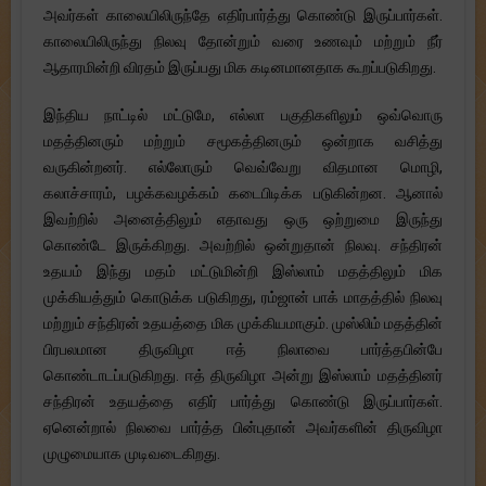
அவர்கள் காலையிலிருந்தே எதிர்பார்த்து கொண்டு இருப்பார்கள்.
காலையிலிருந்து நிலவு தோன்றும் வரை உணவும் மற்றும் நீர்
ஆதாரமின்றி விரதம் இருப்பது மிக கடினமானதாக கூறப்படுகிறது.
இந்திய நாட்டில் மட்டுமே, எல்லா பகுதிகளிலும் ஒவ்வொரு
மதத்தினரும் மற்றும் சமூகத்தினரும் ஒன்றாக வசித்து
வருகின்றனர். எல்லோரும் வெவ்வேறு விதமான மொழி,
கலாச்சாரம், பழக்கவழக்கம் கடைபிடிக்க படுகின்றன. ஆனால்
இவற்றில் அனைத்திலும் எதாவது ஒரு ஒற்றுமை இருந்து
கொண்டே இருக்கிறது. அவற்றில் ஒன்றுதான் நிலவு. சந்திரன்
உதயம் இந்து மதம் மட்டுமின்றி இஸ்லாம் மதத்திலும் மிக
முக்கியத்தும் கொடுக்க படுகிறது, ரம்ஜான் பாக் மாதத்தில் நிலவு
மற்றும் சந்திரன் உதயத்தை மிக முக்கியமாகும். முஸ்லிம் மதத்தின்
பிரபலமான திருவிழா ஈத் நிலாவை பார்த்தபின்பே
கொண்டாடப்படுகிறது. ஈத் திருவிழா அன்று இஸ்லாம் மதத்தினர்
சந்திரன் உதயத்தை எதிர் பார்த்து கொண்டு இருப்பார்கள்.
ஏனென்றால் நிலவை பார்த்த பின்புதான் அவர்களின் திருவிழா
முழுமையாக முடிவடைகிறது.