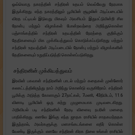
ஒவ்வொரு நகரத்தின் சந்திரன் உதயம் வெவ்வேறு நேரமாக
இருக்கிறது. எந்த நகரத்திலும் பூமியின் சூழலின் அடிப்படையில்
விரத பட்டியல் இடுவது மிகவும் அவசியம். இதுமட்டுமின்றி சில
நோன்பு மற்றும் விழாக்கள் போன்றவற்றை அறிந்துகொள்ள
பஞ்சாங்கத்தில் சந்திரன் உதயத்தின் நேரத்தை குறிக்கும்
தேதிகளையும் மிக முக்கியத்துவம் கொடுக்கப்படுகிறது மற்றும்
சந்திரன் உதயத்தின் அடிப்படையில் நோன்பு மற்றும் விழாக்களின்
தேதிகளையும் உறுதிப்படுத்தி கொள்ளப்படுகிறது.
சந்திரனின் முக்கியத்துவம்
இரவின் பகவான் சந்திரனின் பாடல் மற்றும் கதைகள் முன்னோர்
கலகட்டத்திலிருந்து நாம் அறிந்து கொண்டு வருகிறோம். சந்திரன்
பூமிக்கு அடுத்த கோளாகும் 27நாட்கள், 7மணி, 43நிமிடம், 11.6
வினாடி பூமியின் ஒரு சுற்று முழுமையாக முடிவடைகிறது.
அறிவியல் படி சந்திரனின் நேரடி விளைவு நபரின் மனதை
பாதிக்கிறது. எனவே இங்கு எந்த ஜாதக ராசியில் சாதகமற்றதக
இருந்தால், அவர்களுக்கு மனசங்கடங்களை எதிர் கொள்ள
வேண்டி இருக்கும். எனவே சந்திரன் கிரக நிலை உங்கள் ராசியில்