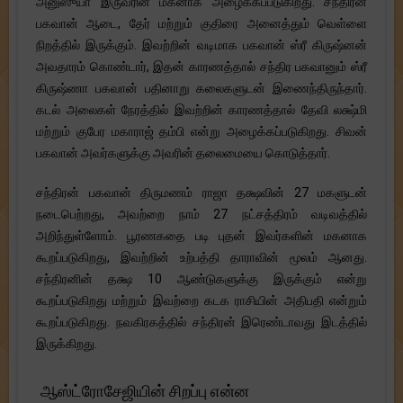
அனுஸுயா இருவரின் மகனாக அழைக்கப்படுகிறது. சந்திரன்
பகவான் ஆடை, தேர் மற்றும் குதிரை அனைத்தும் வெள்ளை
நிறத்தில் இருக்கும். இவற்றின் வடிமாக பகவான் ஸ்ரீ கிருஷ்னன்
அவதாரம் கொண்டார், இதன் காரணத்தால் சந்திர பகவானும் ஸ்ரீ
கிருஷ்ணா பகவான் பதினாறு கலைகளுடன் இணைந்திருந்தார்.
கடல் அலைகள் நேரத்தில் இவற்றின் காரணத்தால் தேவி லக்ஷ்மி
மற்றும் குபேர மகாராஜ் தம்பி என்று அழைக்கப்படுகிறது. சிவன்
பகவான் அவர்களுக்கு அவரின் தலைமையை கொடுத்தார்.
சந்திரன் பகவான் திருமணம் ராஜா தக்ஷவின் 27 மகளுடன்
நடைபெற்றது, அவற்றை நாம் 27 நட்சத்திரம் வடிவத்தில்
அறிந்துள்ளோம். பூரணகதை படி புதன் இவர்களின் மகனாக
கூறப்படுகிறது, இவற்றின் உற்பத்தி தாராவின் மூலம் ஆனது.
சந்திரனின் தக்ஷ 10 ஆண்டுகளுக்கு இருக்கும் என்று
கூறப்படுகிறது மற்றும் இவற்றை கடக ராசியின் அதிபதி என்றும்
கூறப்படுகிறது. நவகிரகத்தில் சந்திரன் இரெண்டாவது இடத்தில்
இருக்கிறது.
ஆஸ்ட்ரோசேஜியின் சிறப்பு என்ன