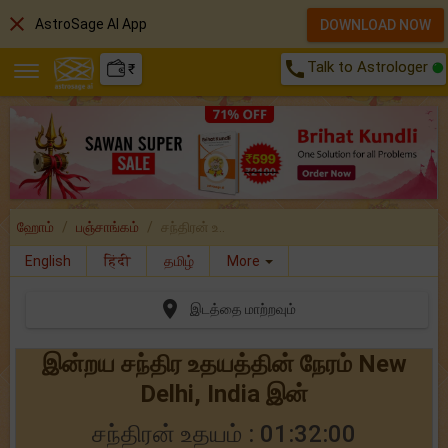
close
AstroSage AI App
DOWNLOAD NOW
call
Talk to Astrologer
₹
ஹோம்
பஞ்சாங்கம்
சந்திரன் உ..
English
हिंदी
தமிழ்
More

இடத்தை மாற்றவும்
இன்றய சந்திர உதயத்தின் நேரம் New
Delhi, India இன்
சந்திரன் உதயம் : 01:32:00