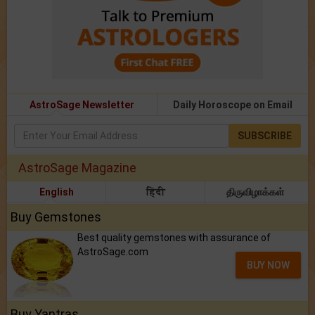
AstroSage Newsletter
Daily Horoscope on Email
SUBSCRIBE
AstroSage Magazine
English
हिंदी
திருவிழாக்கள்
Buy Gemstones
Best quality gemstones with assurance of
AstroSage.com
BUY NOW
Buy Yantras