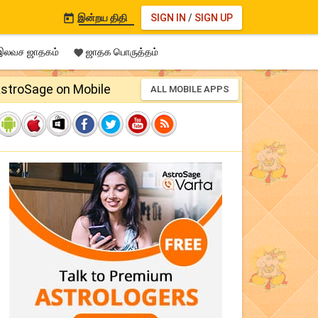
இன்றய திதி
SIGN IN
/
SIGN UP

லவச ஜாதகம்
ஜாதக பொருத்தம்

stroSage on Mobile
ALL MOBILE APPS