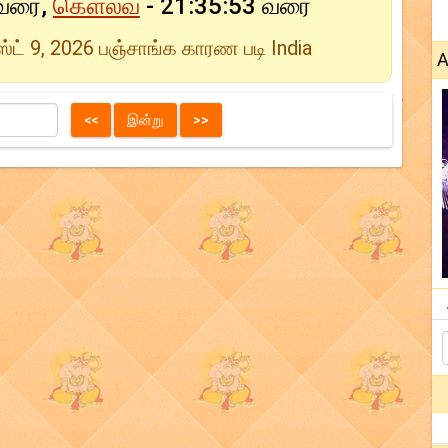
 வரை,
கௌலவ
- 21:35:53 வரை
ட் 9, 2026 பஞ்சாங்க காரண படி India
A