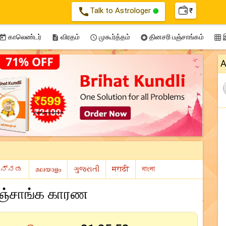
call
Talk to Astrologer
₹
காலெண்டர்
விரதம்
முகூர்த்தம்
தினசரி பஞ்சாங்கம்
இ





A
ஞ்சாங்க காரண