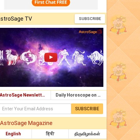
stroSage TV
SUBSCRIBE
AstroSage Newsletter
Daily Horoscope on Email
SUBSCRIBE
AstroSage Magazine
English
हिंदी
திருவிழாக்கள்