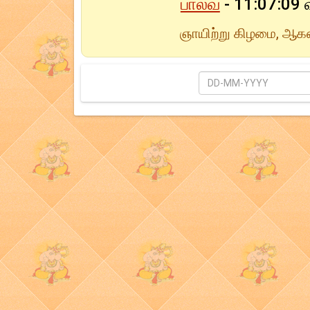
பாலவ
- 11:07:09
ஞாயிற்று கிழமை, ஆகஸ்
தேதி