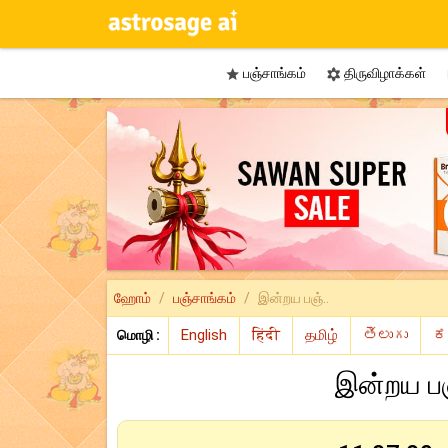
பஞ்சாங்கம்
திருவிழாக்கள்


ஹோம்
பஞ்சாங்கம்
இன்றய பஞ்..
மொழி :
இன்றய ப