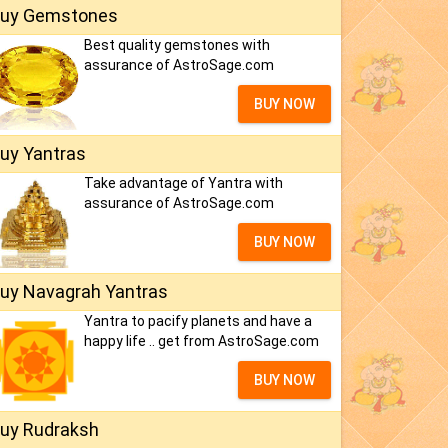
uy Gemstones
Best quality gemstones with
assurance of AstroSage.com
BUY NOW
uy Yantras
Take advantage of Yantra with
assurance of AstroSage.com
BUY NOW
uy Navagrah Yantras
Yantra to pacify planets and have a
happy life .. get from AstroSage.com
BUY NOW
uy Rudraksh