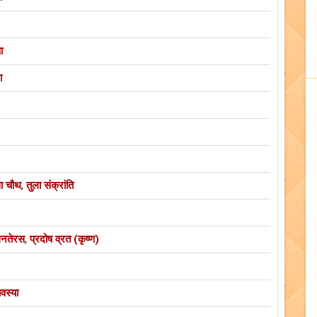
ा
ा
ा चौथ
,
तुला संक्रांति
नतेरस
,
प्रदोष व्रत (कृष्ण)
वस्या