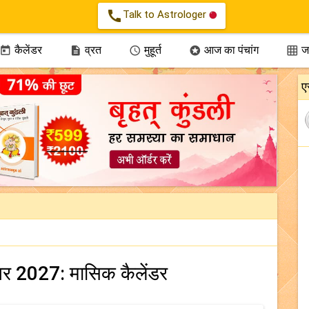
call
Talk to Astrologer
कैलेंडर
व्रत
मुहूर्त
आज का पंचांग
जन





ए
टूबर 2027: मासिक कैलेंडर