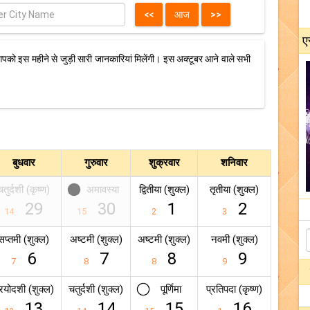
ए
पको इस महीने से जुड़ी सारी जानकारियां मिलेंगी। इस अक्टूबर आने वाले सभी
बुधवार
गुरुवार
शुक्रवार
शनिवार
चतुर्दशी (कृष्ण)
अमावस्या
द्वितीया (शुक्ल)
तृतीया (शुक्ल)
29
30
1
2
14
15
2
3
सप्तमी (शुक्ल)
अष्टमी (शुक्ल)
अष्टमी (शुक्ल)
नवमी (शुक्ल)
6
7
8
9
7
8
8
9
्रयोदशी (शुक्ल)
चतुर्दशी (शुक्ल)
पूर्णिमा
प्रतिपदा (कृष्ण)
13
14
15
16