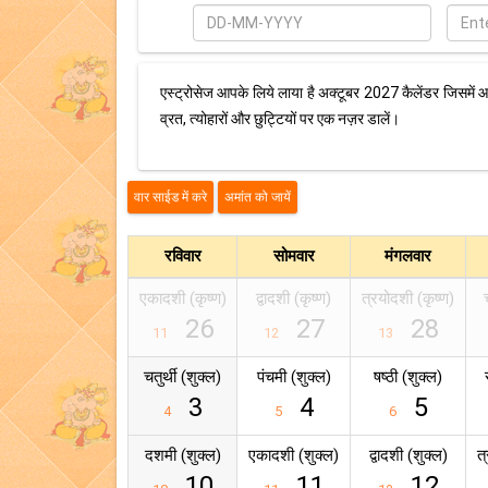
दिनांक
स्थान
भरें
एस्ट्रोसेज आपके लिये लाया है अक्टूबर 2027 कैलेंडर जिसमें आ
व्रत, त्योहारों और छुट्टियों पर एक नज़र डालें।
रविवार
सोमवार
मंगलवार
एकादशी (कृष्ण)
द्वादशी (कृष्ण)
त्रयोदशी (कृष्ण)
26
27
28
11
12
13
चतुर्थी (शुक्ल)
पंचमी (शुक्ल)
षष्ठी (शुक्ल)
3
4
5
4
5
6
दशमी (शुक्ल)
एकादशी (शुक्ल)
द्वादशी (शुक्ल)
त
10
11
12