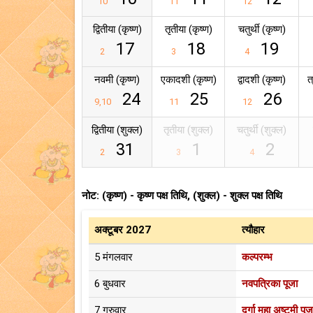
10
11
12
द्वितीया (कृष्ण)
तृतीया (कृष्ण)
चतुर्थी (कृष्ण)
17
18
19
2
3
4
नवमी (कृष्ण)
एकादशी (कृष्ण)
द्वादशी (कृष्ण)
त
24
25
26
9,10
11
12
द्वितीया (शुक्ल)
तृतीया (शुक्ल)
चतुर्थी (शुक्ल)
31
1
2
2
3
4
नोट: (कृष्ण) - कृष्ण पक्ष तिथि, (शुक्ल) - शुक्ल पक्ष तिथि
अक्टूबर 2027
त्यौहार
5 मंगलवार
कल्परम्भ
6 बुधवार
नवपत्रिका पूजा
7 गुरुवार
दुर्गा महा अष्टमी पूज