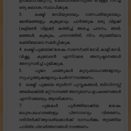
ഉപയോഗിക്കുന്നു. ബലിപീഠത്തിനടുത്ത് വെള്ളം നിറച്ച
ഒരു കലാശം സ്ഥാപിക്കുക.
3. ലക്ഷ്മി ദേവിയുടെയും ഗണപതിയുടെയും
മേൽമഞ്ഞളും കുങ്കുമവും ചാർത്തുക. ഒരു വിളക്ക്
(കളിമൺ വിളക്ക്) കത്തിച്ച്, അരച്ച ചന്ദനം, അരി,
മഞ്ഞൾ, കുങ്കുമം, ചന്ദനത്തിരി, നിറം തുടങ്ങിയവ
ഭക്തിയോടെ സമർപ്പിക്കുക.
4. ലക്ഷ്മി പൂജയ്ക്ക് ശേഷം സരസ്വതി ദേവി, കാളി ദേവി,
വിഷ്ണു, കുബേരൻ എന്നിവരെ അനുഷ്ഠാനങ്ങൾ
അനുസരിച്ച് പൂജിക്കുക.
5. പൂജാ ചടങ്ങുകൾ കുടുംബാംഗങ്ങളോടും
സുഹൃത്തുക്കളോടും ചേർന്ന് നടത്തണം.
6. ലക്ഷ്മി പൂജയെ തുടർന്ന് പുസ്തകങ്ങൾ, ബിസിനസ്സ്
അല്ലെങ്കിൽ മറ്റ് സമ്പത്ത് അനുബന്ധ ഉപകരണങ്ങൾ
എന്നിവയേയും ആദരിക്കണം.
7. പൂജകൾ പൂർത്തിയാക്കിയ ശേഷം
മധുരപലഹാരങ്ങളും പ്രസാദവും വിതരണം,
ദരിദ്രർക്ക്/ആവശ്യക്കാർക്ക് ദാനധർമ്മം തുടങ്ങിയ
പവിത്ര പ്രവർത്തനങ്ങൾ നടത്തണം.