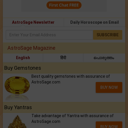
AstroSage Newsletter
Daily Horoscope on Email
SUBSCRIBE
AstroSage Magazine
English
हिंदी
പൊരുത്തം
Buy Gemstones
Best quality gemstones with assurance of
AstroSage.com
BUY NOW
Buy Yantras
Take advantage of Yantra with assurance of
AstroSage.com
BUY NOW