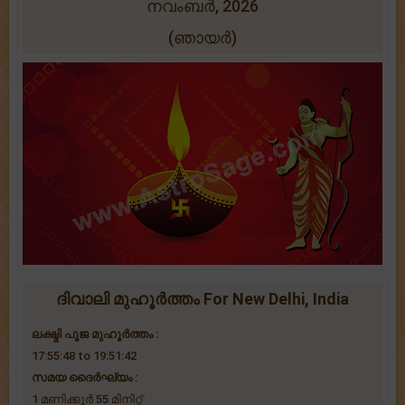
നവംബർ, 2026
(ഞായർ)
ദിവാലി മുഹൂർത്തം For New Delhi, India
ലക്ഷ്മി പൂജ മുഹൂർത്തം :
17:55:48 to 19:51:42
സമയ ദൈര്‍ഘ്യം :
1 മണിക്കൂർ 55 ‌മിനിറ്റ്