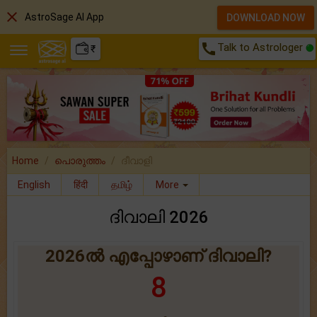
close
AstroSage AI App
DOWNLOAD NOW
call
Talk to Astrologer
₹
Home
പൊരുത്തം
ദീവാളി
English
हिंदी
தமிழ்
More
ദിവാലി 2026
2026ൽ എപ്പോഴാണ് ദിവാലി?
8