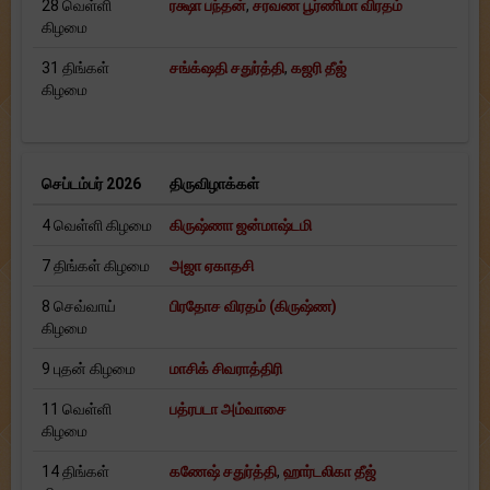
28 வெள்ளி
ரக்ஷா பந்தன்
,
சரவண பூர்ணிமா விரதம்
கிழமை
31 திங்கள்
சங்க்‌ஷதி சதுர்த்தி
,
கஜரி தீஜ்
கிழமை
செப்டம்பர் 2026
திருவிழாக்கள்
4 வெள்ளி கிழமை
கிருஷ்ணா ஜன்மாஷ்டமி
7 திங்கள் கிழமை
அஜா ஏகாதசி
8 செவ்வாய்
பிரதோச விரதம் (கிருஷ்ண)
கிழமை
9 புதன் கிழமை
மாசிக் சிவராத்திரி
11 வெள்ளி
பத்ரபடா அம்வாசை
கிழமை
14 திங்கள்
கணேஷ் சதுர்த்தி
,
ஹார்டலிகா தீஜ்