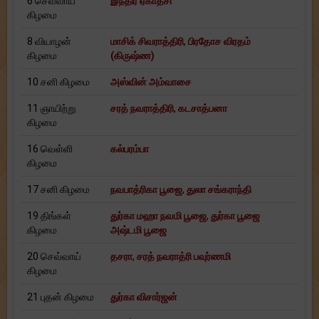
6 செவ்வாய்
இந்திர ஏகாதசி
கிழமை
8 வியாழன்
மாசிக் சிவராத்திரி
,
பிரதோச விரதம்
கிழமை
(கிருஷ்ண)
10 சனி கிழமை
அஸ்வின் அம்வாசை
11 ஞாயிற்று
சரத் நவராத்திரி
,
கடசாத்பனா
கிழமை
16 வெள்ளி
கல்பரம்பா
கிழமை
17 சனி கிழமை
நவபாத்ரிகா பூஜை
,
துலா சங்கராந்தி
19 திங்கள்
துர்கா மஹா நவமி பூஜை
,
துர்கா பூஜை
கிழமை
அஷ்டமி பூஜை
20 செவ்வாய்
தசரா
,
சரத் நவராத்ரி பவுர்ணமி
கிழமை
21 புதன் கிழமை
துர்கா விசார்ஜன்