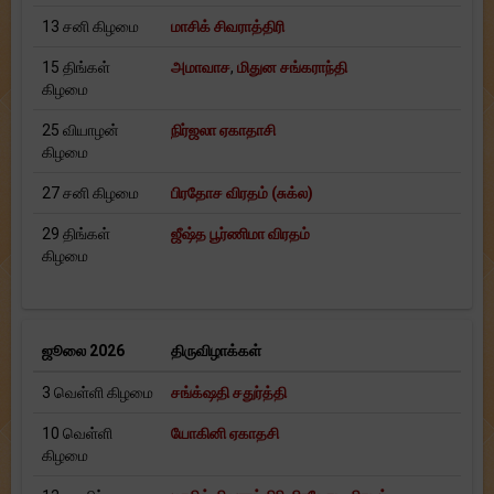
13 சனி கிழமை
மாசிக் சிவராத்திரி
15 திங்கள்
அமாவாச
,
மிதுன சங்கராந்தி
கிழமை
25 வியாழன்
நிர்ஜலா ஏகாதாசி
கிழமை
27 சனி கிழமை
பிரதோச விரதம் (சுக்ல)
29 திங்கள்
ஜீஷ்த பூர்ணிமா விரதம்
கிழமை
ஜூலை 2026
திருவிழாக்கள்
3 வெள்ளி கிழமை
சங்க்‌ஷதி சதுர்த்தி
10 வெள்ளி
யோகினி ஏகாதசி
கிழமை