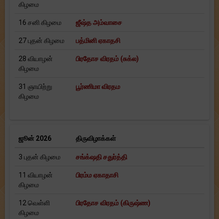
கிழமை
16 சனி கிழமை
ஜீஷ்த அம்வாசை
27 புதன் கிழமை
பத்மினி ஏகாதசி
28 வியாழன்
பிரதோச விரதம் (சுக்ல)
கிழமை
31 ஞாயிற்று
பூர்ணிமா விரதம
கிழமை
ஜூன் 2026
திருவிழாக்கள்
3 புதன் கிழமை
சங்க்‌ஷதி சதுர்த்தி
11 வியாழன்
பிரம்ம ஏகாதாசி
கிழமை
12 வெள்ளி
பிரதோச விரதம் (கிருஷ்ண)
கிழமை