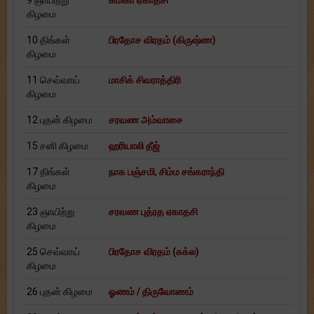
9 ஞாயிற்று
கமிகா ஏகாதசி
கிழமை
10 திங்கள்
பிரதோச விரதம் (கிருஷ்ண)
கிழமை
11 செவ்வாய்
மாசிக் சிவராத்திரி
கிழமை
12 புதன் கிழமை
சரவண அம்வாசை
15 சனி கிழமை
ஹரியாலி தீஜ்
17 திங்கள்
நாக பஞ்சமி
,
சிம்ம சங்கராந்தி
கிழமை
23 ஞாயிற்று
சரவண புத்ரத ஏகாதசி
கிழமை
25 செவ்வாய்
பிரதோச விரதம் (சுக்ல)
கிழமை
26 புதன் கிழமை
ஓணம் / திருவோணம்