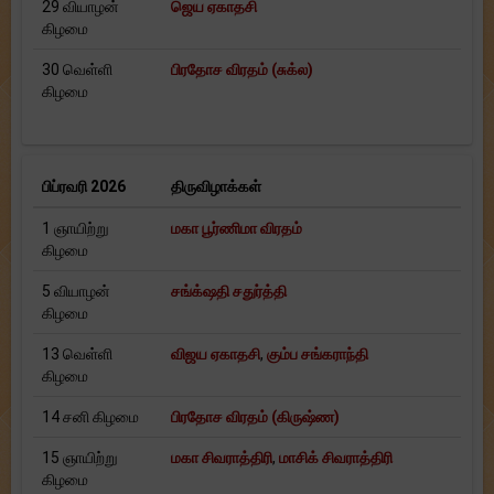
29 வியாழன்
ஜெய ஏகாதசி
கிழமை
30 வெள்ளி
பிரதோச விரதம் (சுக்ல)
கிழமை
பிப்ரவரி 2026
திருவிழாக்கள்
1 ஞாயிற்று
மகா பூர்ணிமா விரதம்
கிழமை
5 வியாழன்
சங்க்‌ஷதி சதுர்த்தி
கிழமை
13 வெள்ளி
விஜய ஏகாதசி
,
கும்ப சங்கராந்தி
கிழமை
14 சனி கிழமை
பிரதோச விரதம் (கிருஷ்ண)
15 ஞாயிற்று
மகா சிவராத்திரி
,
மாசிக் சிவராத்திரி
கிழமை