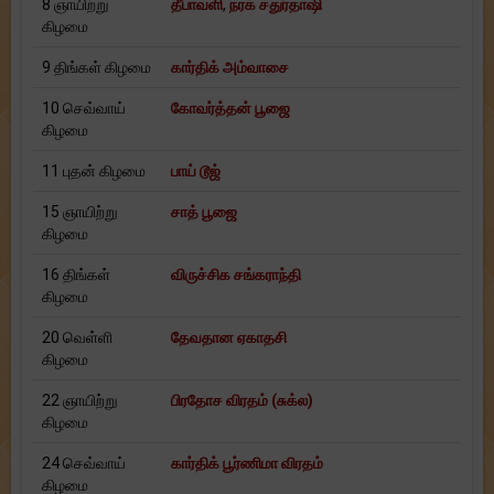
8 ஞாயிற்று
தீபாவளி
,
நரக் சதுர்தாஷி
கிழமை
9 திங்கள் கிழமை
கார்திக் அம்வாசை
10 செவ்வாய்
கோவர்த்தன் பூஜை
கிழமை
11 புதன் கிழமை
பாய் டூஜ்
15 ஞாயிற்று
சாத் பூஜை
கிழமை
16 திங்கள்
விருச்சிக சங்கராந்தி
கிழமை
20 வெள்ளி
தேவதான ஏகாதசி
கிழமை
22 ஞாயிற்று
பிரதோச விரதம் (சுக்ல)
கிழமை
24 செவ்வாய்
கார்திக் பூர்ணிமா விரதம்
கிழமை