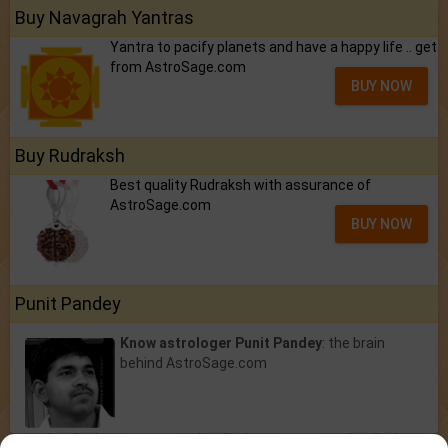
Buy Navagrah Yantras
Yantra to pacify planets and have a happy life .. get
from AstroSage.com
BUY NOW
Buy Rudraksh
Best quality Rudraksh with assurance of
AstroSage.com
BUY NOW
Punit Pandey
Know astrologer Punit Pandey
: the brain
behind AstroSage.com