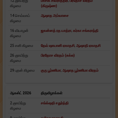
12 ஞாயிற்று
மாசிக் சிவராத்திரி
,
பிரதோச விரதம்
கிழமை
(கிருஷ்ண)
14 செவ்வாய்
ஆஷாத அம்வாசை
கிழமை
16 வியாழன்
ஜகன்னத் ரத யாத்ரா
,
கர்கா சங்கராந்தி
கிழமை
25 சனி கிழமை
தேவ் ஷாயானி ஏகாதசி
,
ஆஷாதி ஏகாதசி
26 ஞாயிற்று
பிரதோச விரதம் (சுக்ல)
கிழமை
29 புதன் கிழமை
குரு பூர்ணிமா
,
ஆஷாத பூர்ணிமா விரதம்
ஆகஸ்ட் 2026
திருவிழாக்கள்
2 ஞாயிற்று
சங்க்‌ஷதி சதுர்த்தி
கிழமை