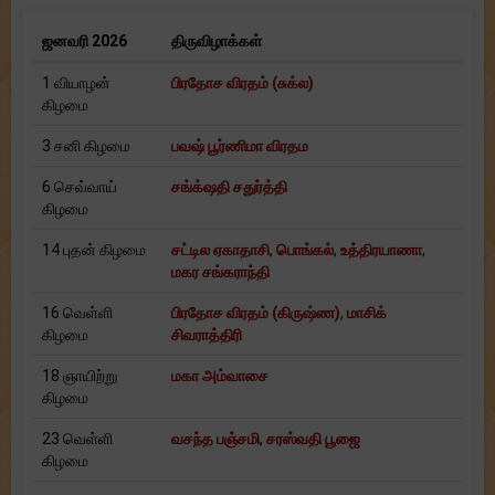
ஜனவரி 2026
திருவிழாக்கள்
1 வியாழன்
பிரதோச விரதம் (சுக்ல)
கிழமை
3 சனி கிழமை
பவஷ் பூர்ணிமா விரதம
6 செவ்வாய்
சங்க்‌ஷதி சதுர்த்தி
கிழமை
14 புதன் கிழமை
சட்டில ஏகாதாசி
,
பொங்கல்
,
உத்திரயாணா
,
மகர சங்கராந்தி
16 வெள்ளி
பிரதோச விரதம் (கிருஷ்ண)
,
மாசிக்
கிழமை
சிவராத்திரி
18 ஞாயிற்று
மகா அம்வாசை
கிழமை
23 வெள்ளி
வசந்த பஞ்சமி
,
சரஸ்வதி பூஜை
கிழமை