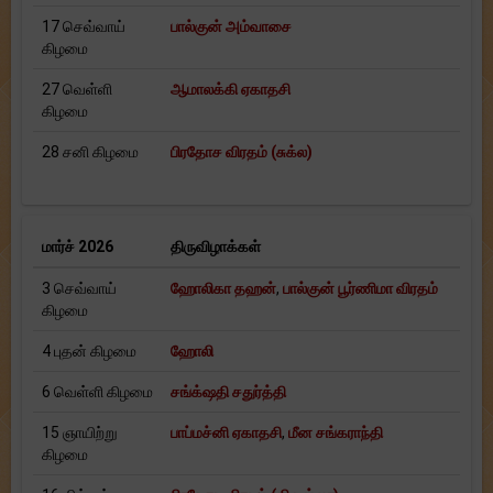
17 செவ்வாய்
பால்குன் அம்வாசை
கிழமை
27 வெள்ளி
ஆமாலக்கி ஏகாதசி
கிழமை
28 சனி கிழமை
பிரதோச விரதம் (சுக்ல)
மார்ச் 2026
திருவிழாக்கள்
3 செவ்வாய்
ஹோலிகா தஹன்
,
பால்குன் பூர்ணிமா விரதம்
கிழமை
4 புதன் கிழமை
ஹோலி
6 வெள்ளி கிழமை
சங்க்‌ஷதி சதுர்த்தி
15 ஞாயிற்று
பாப்மச்னி ஏகாதசி
,
மீன சங்கராந்தி
கிழமை