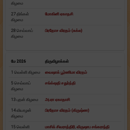
கிழமை
27 திங்கள்
மோகினி ஏகாதசி
கிழமை
28 செவ்வாய்
பிரதோச விரதம் (சுக்ல)
கிழமை
மே 2026
திருவிழாக்கள்
1 வெள்ளி கிழமை
வைஷாக் பூர்ணிமா விரதம்
5 செவ்வாய்
சங்க்‌ஷதி சதுர்த்தி
கிழமை
13 புதன் கிழமை
அபரா ஏகாதாசி
14 வியாழன்
பிரதோச விரதம் (கிருஷ்ண)
கிழமை
15 வெள்ளி
மாசிக் சிவராத்திரி
,
விருஷாப சங்கராந்தி