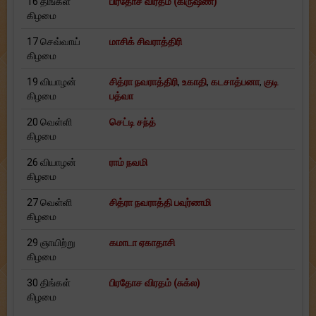
16 திங்கள்
பிரதோச விரதம் (கிருஷ்ண)
கிழமை
17 செவ்வாய்
மாசிக் சிவராத்திரி
கிழமை
19 வியாழன்
சித்ரா நவராத்திரி
,
உகாதி
,
கடசாத்பனா
,
குடி
கிழமை
பத்வா
20 வெள்ளி
செட்டி சந்த்
கிழமை
26 வியாழன்
ராம் நவமி
கிழமை
27 வெள்ளி
சித்ரா நவராத்தி பவுர்ணமி
கிழமை
29 ஞாயிற்று
கமாடா ஏகாதாசி
கிழமை
30 திங்கள்
பிரதோச விரதம் (சுக்ல)
கிழமை