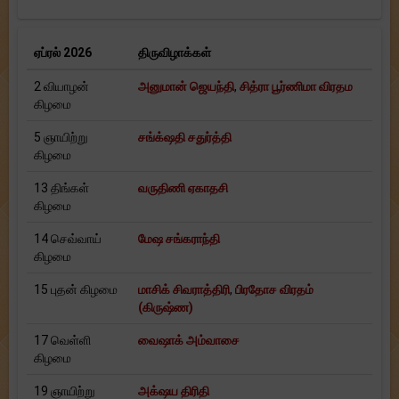
ஏப்ரல் 2026
திருவிழாக்கள்
2 வியாழன்
அனுமான் ஜெயந்தி
,
சித்ரா பூர்ணிமா விரதம
கிழமை
5 ஞாயிற்று
சங்க்‌ஷதி சதுர்த்தி
கிழமை
13 திங்கள்
வருதிணி ஏகாதசி
கிழமை
14 செவ்வாய்
மேஷ சங்கராந்தி
கிழமை
15 புதன் கிழமை
மாசிக் சிவராத்திரி
,
பிரதோச விரதம்
(கிருஷ்ண)
17 வெள்ளி
வைஷாக் அம்வாசை
கிழமை
19 ஞாயிற்று
அக்‌ஷய திரிதி