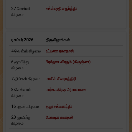
27 வெள்ளி
சங்க்‌ஷதி சதுர்த்தி
கிழமை
டிசம்பர் 2026
திருவிழாக்கள்
4 வெள்ளி கிழமை
உட்பனா ஏகாதாசி
6 ஞாயிற்று
பிரதோச விரதம் (கிருஷ்ண)
கிழமை
7 திங்கள் கிழமை
மாசிக் சிவராத்திரி
8 செவ்வாய்
மார்காஷிர்ஷ அமாவாசை
கிழமை
16 புதன் கிழமை
தனு சங்கராந்தி
20 ஞாயிற்று
மோக்ஷா ஏகாதசி
கிழமை