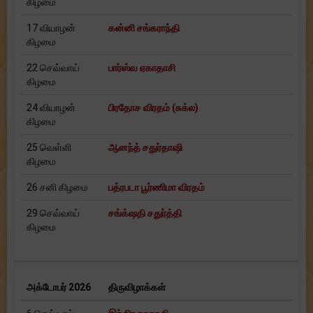
கிழமை
17 வியாழன்
கன்னி சங்கராந்தி
கிழமை
22 செவ்வாய்
பார்ஸ்வ ஏகாதாசி
கிழமை
24 வியாழன்
பிரதோச விரதம் (சுக்ல)
கிழமை
25 வெள்ளி
ஆனந்த் சதுர்தாஷி
கிழமை
26 சனி கிழமை
பத்ரபடா பூர்ணிமா விரதம்
29 செவ்வாய்
சங்க்‌ஷதி சதுர்த்தி
கிழமை
அக்டோபர் 2026
திருவிழாக்கள்