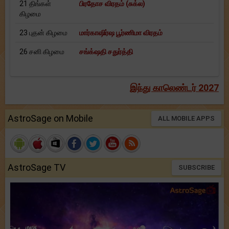
21 திங்கள்
பிரதோச விரதம் (சுக்ல)
கிழமை
23 புதன் கிழமை
மார்காஷிர்ஷ பூர்ணிமா விரதம்
26 சனி கிழமை
சங்க்‌ஷதி சதுர்த்தி
இந்து காலெண்டர் 2027
AstroSage on Mobile
ALL MOBILE APPS
AstroSage TV
SUBSCRIBE