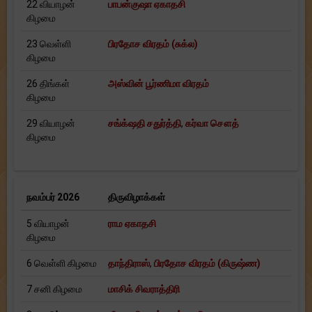
22 வியாழன்
பாபன்குஷா ஏகாதசி
கிழமை
23 வெள்ளி
பிரதோச விரதம் (சுக்ல)
கிழமை
26 திங்கள்
அஸ்வின் பூர்ணிமா விரதம்
கிழமை
29 வியாழன்
சங்க்‌ஷதி சதுர்த்தி
,
கர்வா சௌத்
கிழமை
நவம்பர் 2026
திருவிழாக்கள்
5 வியாழன்
ராம ஏகாதசி
கிழமை
6 வெள்ளி கிழமை
தாந்திராஸ்
,
பிரதோச விரதம் (கிருஷ்ண)
7 சனி கிழமை
மாசிக் சிவராத்திரி